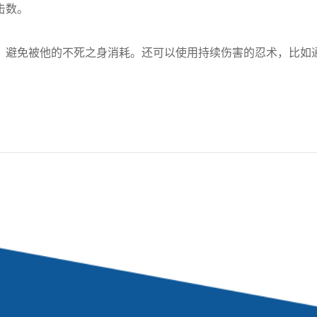
击数。
，避免被他的不死之身消耗。还可以使用持续伤害的忍术，比如