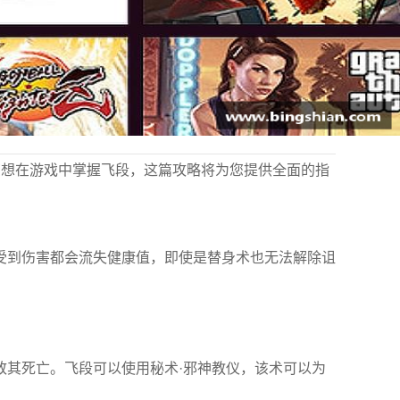
您想在游戏中掌握飞段，这篇攻略将为您提供全面的指
受到伤害都会流失健康值，即使是替身术也无法解除诅
致其死亡。飞段可以使用秘术·邪神教仪，该术可以为