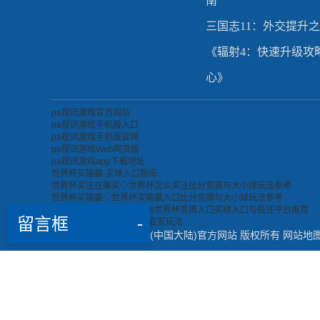
南
三国志11：外交提升
《辐射4：快速升级攻
心》
pa视讯游戏官方网站
pa视讯游戏手机版入口
pa视讯游戏手机版官网
pa视讯游戏Web网页版
pa视讯游戏app下载地址
世界杯买输赢·买球入口指南
世界杯买注在哪买◇世界杯怎么买注比分竞猜与大小球玩法参考
世界杯买输赢◇世界杯买输赢入口比分竞猜与大小球玩法参考
2026世界杯竞猜平台·2026世界杯竞猜入口买球入口与投注平台推荐
留言框
-
2026世界杯冠军投注◇冠亚军玩法
Copyright © PA旗舰厅(中国大陆)官方网站 版权所有
网站地