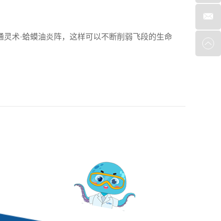
通灵术·蛤蟆油炎阵，这样可以不断削弱飞段的生命