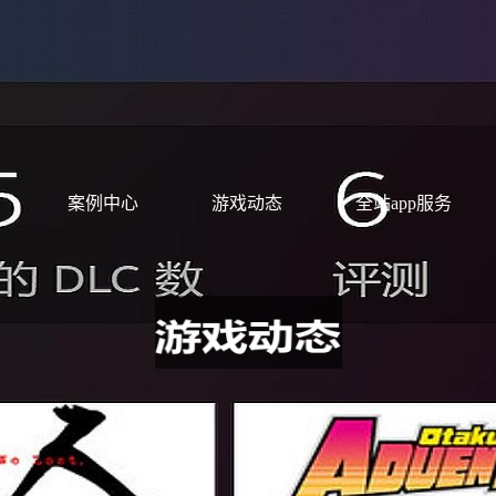
案例中心
游戏动态
全站app服务