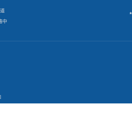
之道
略中
图