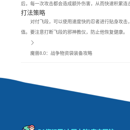
后，每一次攻击都会造成额外伤害，从而快速积累连
打法策略
对付飞段，可以使用速度快的忍者进行贴身攻击
值。要注意打断飞段的邪神教仪，防止他恢复健康。
魔兽8.0：战争物资袋装备攻略